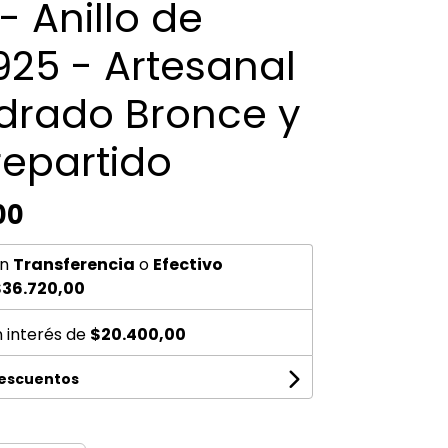
- Anillo de
925 - Artesanal
drado Bronce y
repartido
00
n
Transferencia
o
Efectivo
36.720,00
n interés de
$20.400,00
descuentos