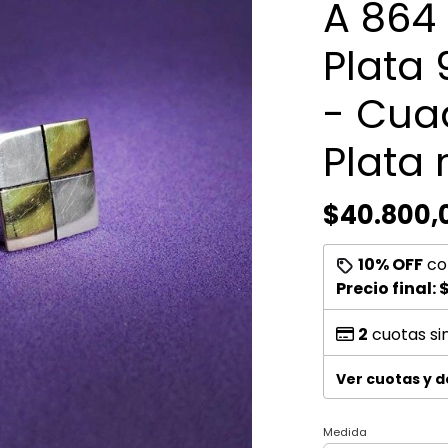
A 864 
Plata 
- Cua
Plata 
$40.800,
10% OFF
co
Precio final:
$
2
cuotas si
Ver cuotas y 
Medida