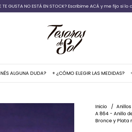
 TE GUSTA NO ESTÁ EN STOCK? Escribime ACÁ y me fijo si lo 
ENÉS ALGUNA DUDA?
+ ¿CÓMO ELEGIR LAS MEDIDAS?
Inicio
Anillo
A 864 - Anillo 
Bronce y Plata 