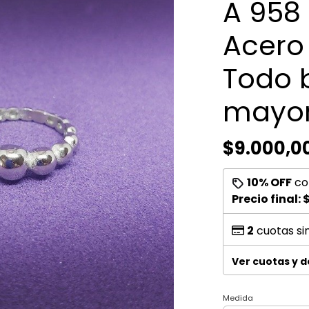
A 958 
Acero 
Todo b
mayor
$9.000,0
10% OFF
co
Precio final:
$
2
cuotas si
Ver cuotas y 
Medida