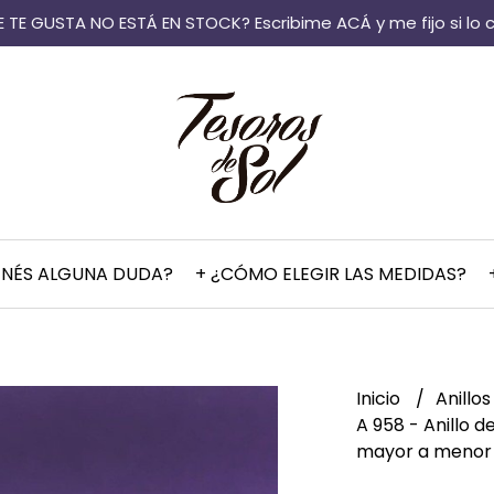
 TE GUSTA NO ESTÁ EN STOCK? Escribime ACÁ y me fijo si lo 
ENÉS ALGUNA DUDA?
+ ¿CÓMO ELEGIR LAS MEDIDAS?
Inicio
Anillo
A 958 - Anillo d
mayor a menor