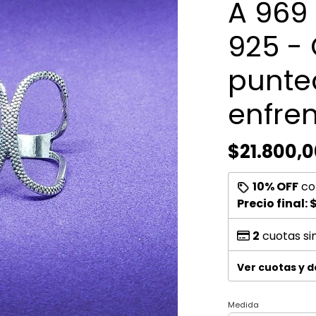
A 969 
925 -
punte
enfre
$21.800,0
10% OFF
co
Precio final:
$
2
cuotas si
Ver cuotas y 
Medida