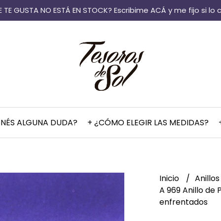
 TE GUSTA NO ESTÁ EN STOCK? Escribime ACÁ y me fijo si lo 
ENÉS ALGUNA DUDA?
+ ¿CÓMO ELEGIR LAS MEDIDAS?
Inicio
Anillo
A 969 Anillo de
enfrentados