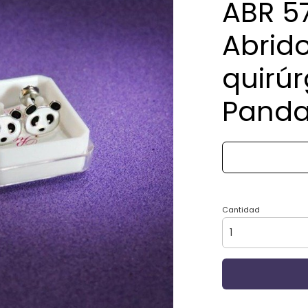
ABR 57
Abrid
quirúr
Pand
Cantidad