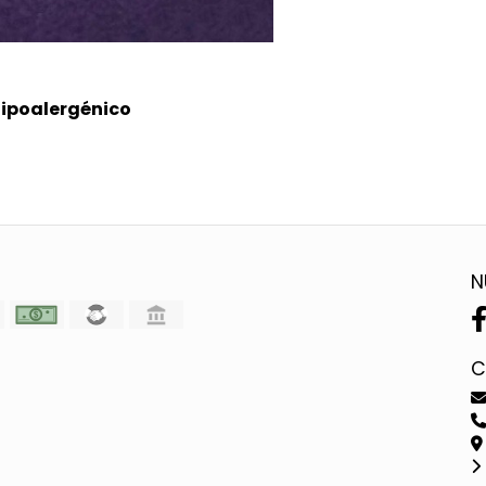
hipoalergénico
N
C