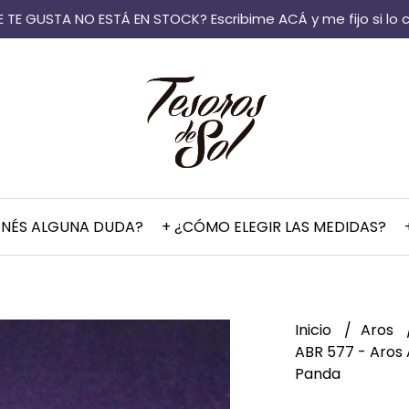
 TE GUSTA NO ESTÁ EN STOCK? Escribime ACÁ y me fijo si lo 
ENÉS ALGUNA DUDA?
+ ¿CÓMO ELEGIR LAS MEDIDAS?
Inicio
Aros
ABR 577 - Aros 
Panda