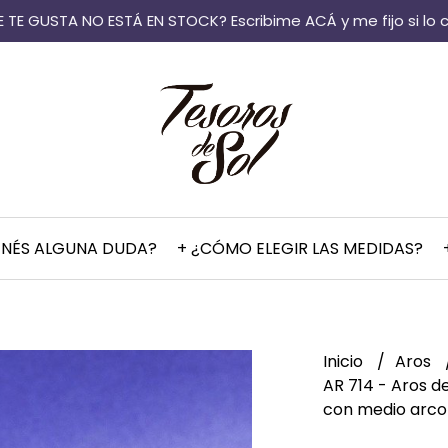
 TE GUSTA NO ESTÁ EN STOCK? Escribime ACÁ y me fijo si lo 
ENÉS ALGUNA DUDA?
+ ¿CÓMO ELEGIR LAS MEDIDAS?
Inicio
Aros
AR 714 - Aros d
con medio arco