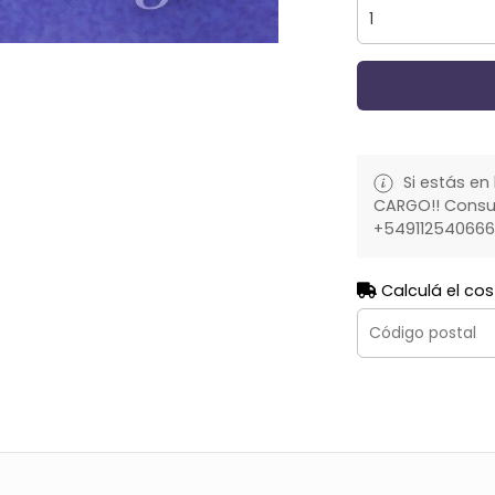
Si estás en 
CARGO!! Consult
+54911254066
Calculá el cos