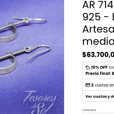
AR 714
925 -
Artesa
medio
$63.700,
10% OFF
co
Precio final:
$
2
cuotas si
Ver cuotas y 
Cantidad