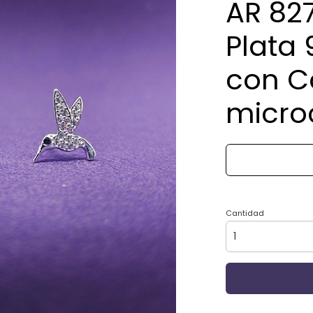
AR 827
Plata 
con Co
micro
Cantidad