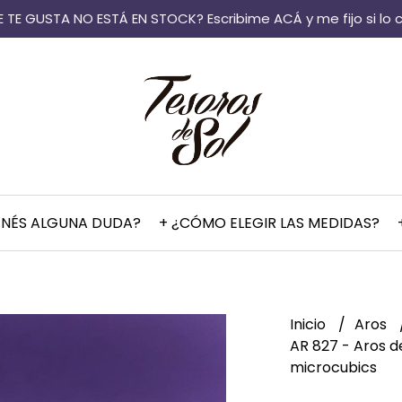
 TE GUSTA NO ESTÁ EN STOCK? Escribime ACÁ y me fijo si lo 
ENÉS ALGUNA DUDA?
+ ¿CÓMO ELEGIR LAS MEDIDAS?
Inicio
Aros
AR 827 - Aros d
microcubics