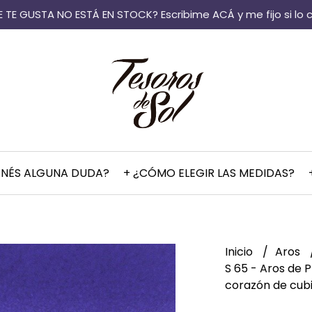
 TE GUSTA NO ESTÁ EN STOCK? Escribime ACÁ y me fijo si lo 
ENÉS ALGUNA DUDA?
+ ¿CÓMO ELEGIR LAS MEDIDAS?
Inicio
Aros
S 65 - Aros de Pl
corazón de cub