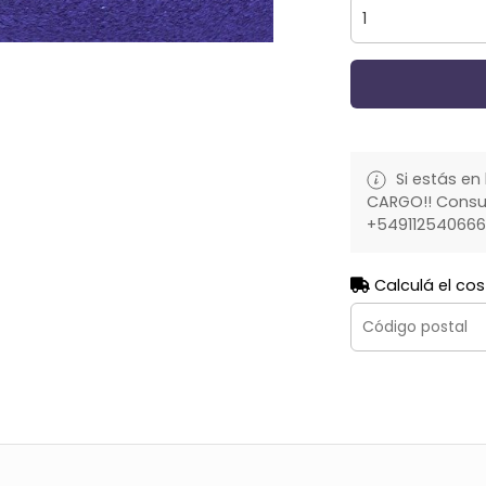
Si estás en 
CARGO!! Consult
+54911254066
Calculá el cos