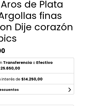
 Aros de Plata
Argollas finas
con Dije corazón
bics
00
n
Transferencia
o
Efectivo
25.650,00
n interés de
$14.250,00
descuentos