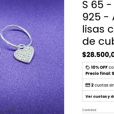
S 65 -
925 - 
lisas 
de cu
$28.500,
10% OFF
co
Precio final:
$
2
cuotas si
Ver cuotas y 
Cantidad