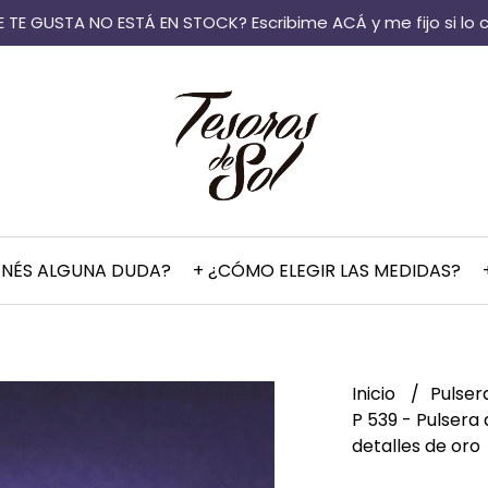
 TE GUSTA NO ESTÁ EN STOCK? Escribime ACÁ y me fijo si lo 
ENÉS ALGUNA DUDA?
+ ¿CÓMO ELEGIR LAS MEDIDAS?
Inicio
Pulser
P 539 - Pulsera
detalles de oro