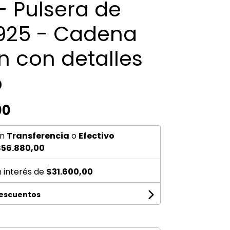
- Pulsera de
 925 - Cadena
n con detalles
o
00
n
Transferencia
o
Efectivo
$56.880,00
n interés de
$31.600,00
descuentos