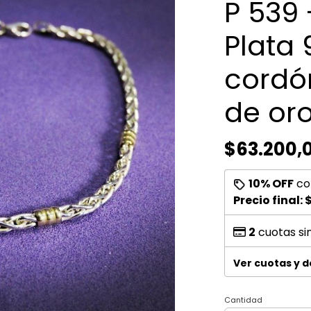
P 539 
Plata
cordó
de or
$63.200,
10% OFF
co
Precio final:
2
cuotas si
Ver cuotas y 
Cantidad