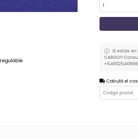
Si estás en 
CARGO!! Consult
regulable
+54911254066
Calculá el cos