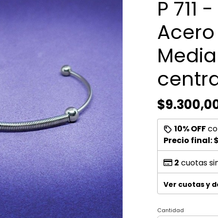
P 711 
Acero 
Media 
centra
$9.300,0
10% OFF
co
Precio final:
$
2
cuotas si
Ver cuotas y 
Cantidad