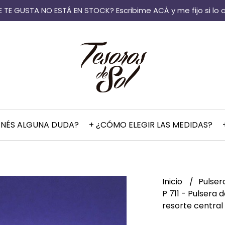
 TE GUSTA NO ESTÁ EN STOCK? Escribime ACÁ y me fijo si lo 
ENÉS ALGUNA DUDA?
+ ¿CÓMO ELEGIR LAS MEDIDAS?
Inicio
Pulser
P 711 - Pulsera 
resorte central 