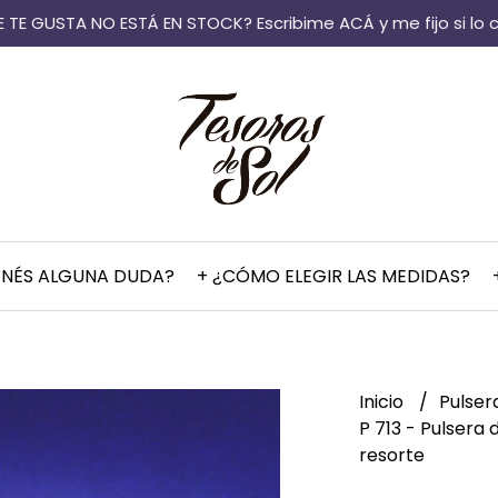
 TE GUSTA NO ESTÁ EN STOCK? Escribime ACÁ y me fijo si lo 
ENÉS ALGUNA DUDA?
+ ¿CÓMO ELEGIR LAS MEDIDAS?
Inicio
Pulser
P 713 - Pulsera
resorte