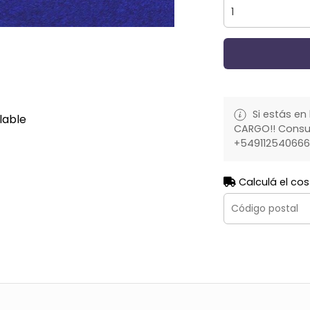
Si estás en 
lable
CARGO!! Consult
+54911254066
Calculá el cos