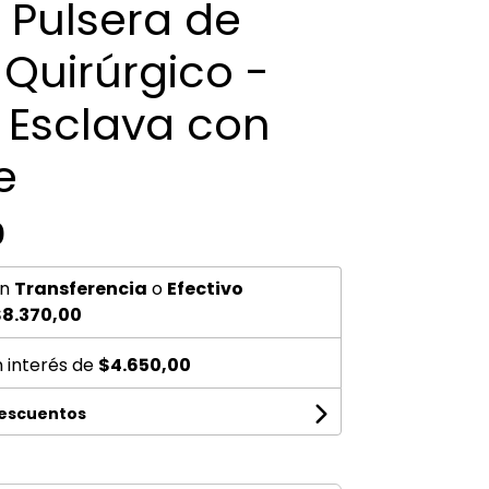
- Pulsera de
Quirúrgico -
 Esclava con
e
0
n
Transferencia
o
Efectivo
8.370,00
n interés de
$4.650,00
descuentos