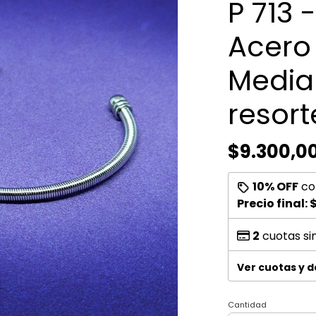
P 713 
Acero 
Media
resort
$9.300,0
10% OFF
co
Precio final:
$
2
cuotas si
Ver cuotas y 
Cantidad