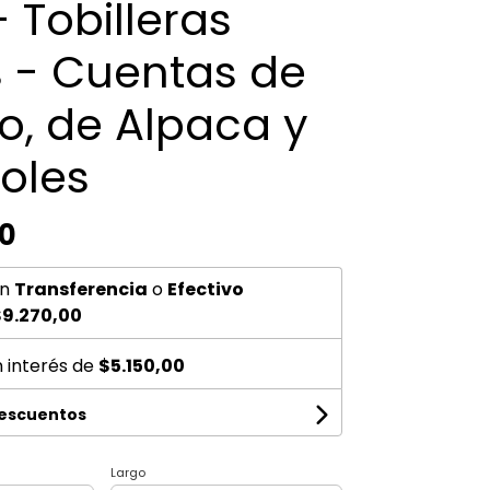
- Tobilleras
s - Cuentas de
co, de Alpaca y
oles
00
n
Transferencia
o
Efectivo
9.270,00
n interés de
$5.150,00
descuentos
Largo