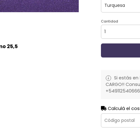
Cantidad
mo 25,5
Si estás en 
CARGO!! Consult
+54911254066
Calculá el cos