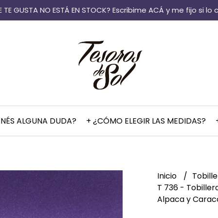
 TE GUSTA NO ESTÁ EN STOCK? Escribime ACÁ y me fijo si lo 
ENÉS ALGUNA DUDA?
+ ¿CÓMO ELEGIR LAS MEDIDAS?
Inicio
Tobill
T 736 - Tobiller
Alpaca y Carac