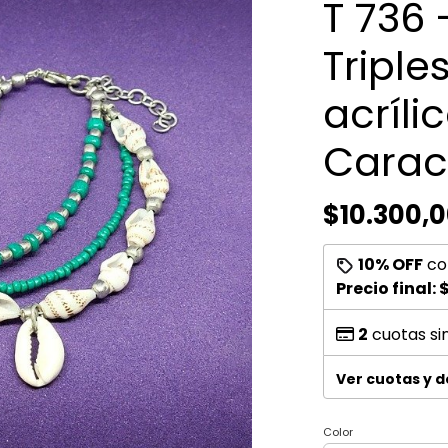
T 736 
Triple
acríli
Carac
$10.300,
10% OFF
co
Precio final:
$
2
cuotas si
Ver cuotas y 
Color